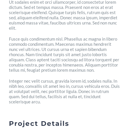
Ut sodales enim et orci ullamcorper, id consectetur lorem
dictum. Sed et tempus massa. Praesent non eros at erat
scelerisque eleifend. Quisque turpis felis, rutrum quis est
sed, aliquam eleifend nulla. Donec massa ipsum, imperdiet
euismod massa vitae, faucibus ultrices urna. Sed non nunc
elit.
Fusce quis condimentum nisl. Phasellus ac magna in libero
commodo condimentum. Maecenas maximus hendrerit
nunc vel ultrices. Ut cursus urna et sapien bibendum
rhoncus. Nam tincidunt turpis sit amet justo lobortis
aliquam. Class aptent taciti sociosqu ad litora torquent per
conubia nostra, per inceptos himenaeos. Aliquam porttitor
tellus mi, feugiat pretium lorem maximus non.
Integer nec velit cursus, gravida lorem id, sodales nulla. In
nibh leo, convallis sit amet leo in, cursus vehicula eros. Duis
at volutpat velit, nec porttitor ligula. Donec in rutrum
quam. Sed dui tellus, facilisis at nulla et, tincidunt
scelerisque arcu.
Project Details