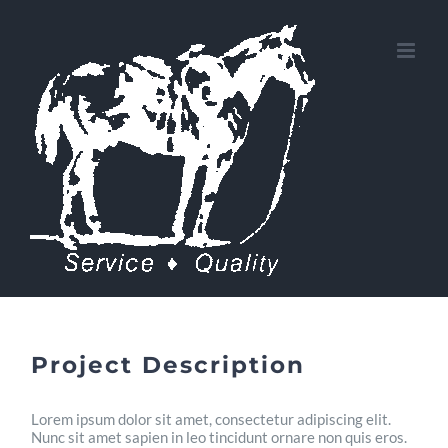
Skip
to
content
Project Description
Lorem ipsum dolor sit amet, consectetur adipiscing elit.
Nunc sit amet sapien in leo tincidunt ornare non quis eros.